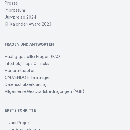
Presse
am
Main
Impressum
Jurypreise 2024
KI-Kalender-Award 2023
Burgstadt
Eppstein
FRAGEN UND ANTWORTEN
Edle
Möpse
Häufig gestellte Fragen (FAQ)
Infothek/Tipps & Tricks
Rockerglück
Honorartabellen
CALVENDO Erfahrungen
Datenschutzerklärung
ONLYNUDE.ART
–
Allgemeine Geschäftsbedingungen (AGB)
Farben
mit
Katy
ERSTE SCHRITTE
Wikinger
... zum Projekt
-
... zur Vermarktung