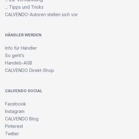
Nordische
Fantasiemotive
... Tipps und Tricks
CALVENDO-Autoren stellen sich vor
Leverkusen
und
seine
HÄNDLER WERDEN
Stadtteile
Info für Händler
So geht’s
Besuch
im
Handels-AGB
Katzenkörbchen
CALVENDO Direkt-Shop
Cowboy
Erotik
CALVENDO SOCIAL
-
Männerportraits
Facebook
Instagram
CALVENDO Blog
Wo
das
Pinterest
Herz
Twitter
nach
Hause