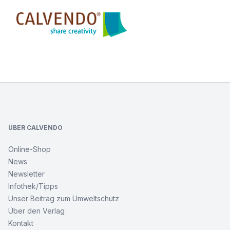
Calvendo
NEW
YORK
Footer
CITY
Brooklyn
Bridge
Monochrom
ÜBER CALVENDO
NEW
Online-Shop
YORK
News
CITY
Brooklyn
Newsletter
Bridge
Infothek/Tipps
Monochrom
Unser Beitrag zum Umweltschutz
Über den Verlag
Würzburg
Kontakt
Idylle