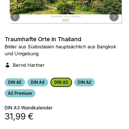
Traumhafte Orte in Thailand
Bilder aus Südostasien hauptsächlich aus Bangkok
und Umgebung
Bernd Hartner
DIN A5
DIN A4
DIN A3
DIN A2
A2 Premium
DIN A3
Wandkalender
31,99
€