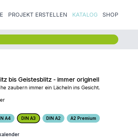
E
PROJEKT ERSTELLEN
KATALOG
SHOP
z bis Geistesblitz - immer originell
he zaubern immer ein Lächeln ins Gesicht.
er
IN A4
DIN A3
DIN A2
A2 Premium
alender