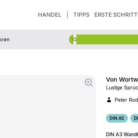
HANDEL
|
TIPPS
ERSTE SCHRITT
oren
Von Wortwit
Lustige Sprüc
Peter Rod
DIN A5
D
DIN A3
Wandk