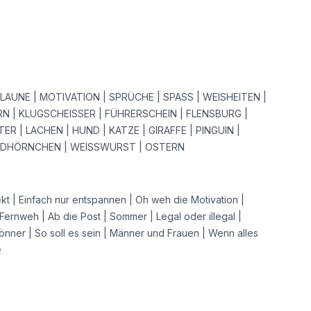
 LAUNE | MOTIVATION | SPRÜCHE | SPASS | WEISHEITEN |
RN | KLUGSCHEISSER | FÜHRERSCHEIN | FLENSBURG |
R | LACHEN | HUND | KATZE | GIRAFFE | PINGUIN |
RDHÖRNCHEN | WEISSWURST | OSTERN
t | Einfach nur entspannen | Oh weh die Motivation |
 Fernweh | Ab die Post | Sommer | Legal oder illegal |
nner | So soll es sein | Männer und Frauen | Wenn alles
e