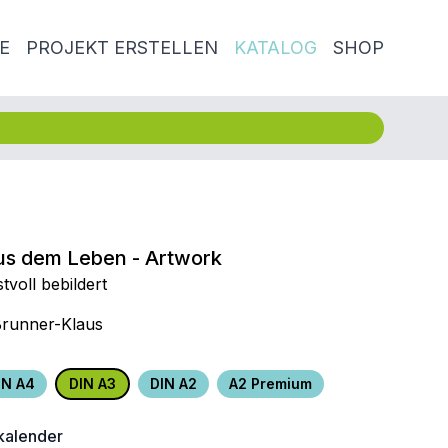
E
PROJEKT ERSTELLEN
KATALOG
SHOP
us dem Leben - Artwork
voll bebildert
 Brunner-Klaus
IN A4
DIN A3
DIN A2
A2 Premium
alender