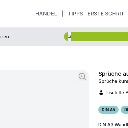
HANDEL
|
TIPPS
ERSTE SCHRITT
oren
Sprüche a
Sprüche kunst
Liselotte
DIN A5
D
DIN A3
Wandk