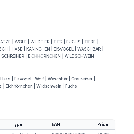
TZE | WOLF | WILDTIER | TIER | FUCHS | TIERE |
RSCH | HASE | KANINCHEN | EISVOGEL | WASCHBÄR |
FISCHREIHER | EICHHÖRNCHEN | WILDSCHWEIN
 Hase | Eisvogel | Wolf | Waschbär | Graureiher |
le | Eichhörnchen | Wildschwein | Fuchs
Type
EAN
Price