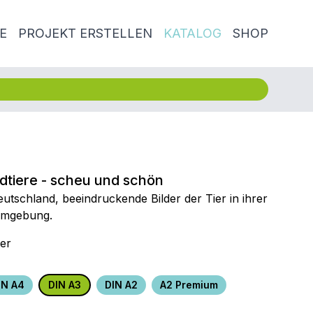
E
PROJEKT ERSTELLEN
KATALOG
SHOP
dtiere - scheu und schön
Deutschland, beeindruckende Bilder der Tier in ihrer
Umgebung.
er
IN A4
DIN A3
DIN A2
A2 Premium