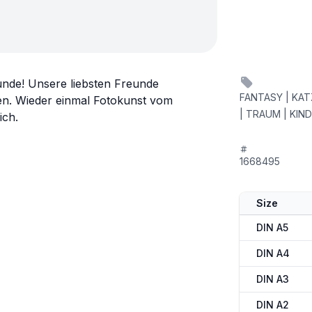
eunde! Unsere liebsten Freunde
FANTASY | KA
en. Wieder einmal Fotokunst vom
| TRAUM | KIN
ich.
1668495
Size
DIN A5
DIN A4
DIN A3
DIN A2