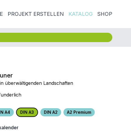
E
PROJEKT ERSTELLEN
KATALOG
SHOP
euner
in überwältigenden Landschaften
underlich
IN A4
DIN A3
DIN A2
A2 Premium
alender