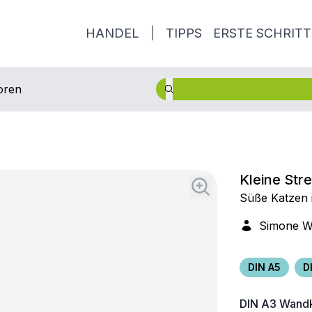
HANDEL
|
TIPPS
ERSTE SCHRITT
oren
Kleine Str
Süße Katzen 
Simone W
DIN A5
D
DIN A3
Wandk