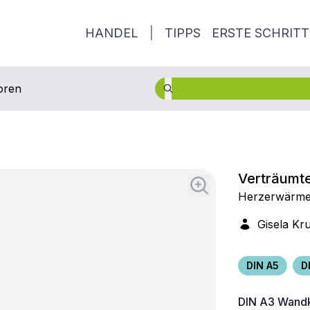
HANDEL
|
TIPPS
ERSTE SCHRITT
oren
Verträumt
Herzerwärme
Gisela Kr
DIN A5
D
DIN A3
Wandk