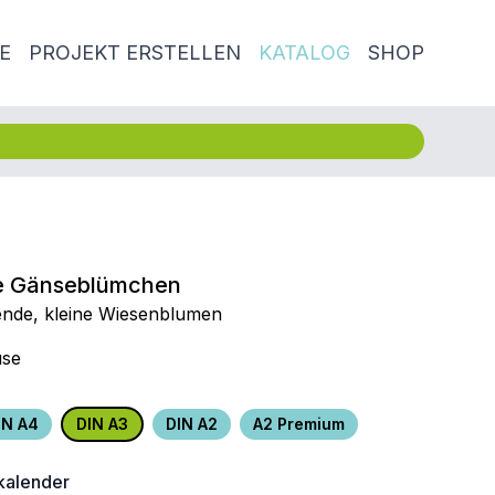
E
PROJEKT ERSTELLEN
KATALOG
SHOP
e Gänseblümchen
nde, kleine Wiesenblumen
use
IN A4
DIN A3
DIN A2
A2 Premium
alender