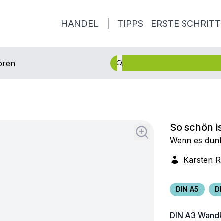
HANDEL
|
TIPPS
ERSTE SCHRITT
oren
So schön is
Wenn es dunkel
Karsten 
DIN A5
D
DIN A3
Wandk