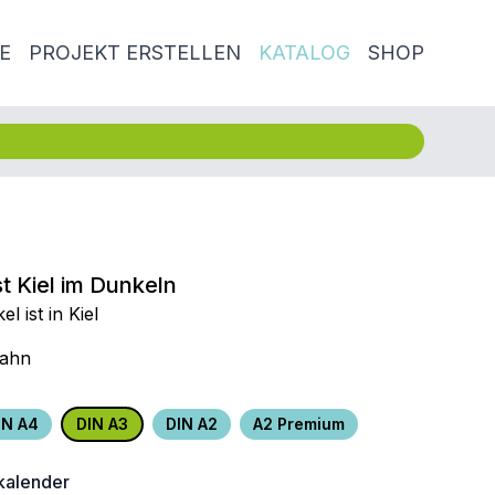
E
PROJEKT ERSTELLEN
KATALOG
SHOP
t Kiel im Dunkeln
 ist in Kiel
Rahn
IN A4
DIN A3
DIN A2
A2 Premium
alender