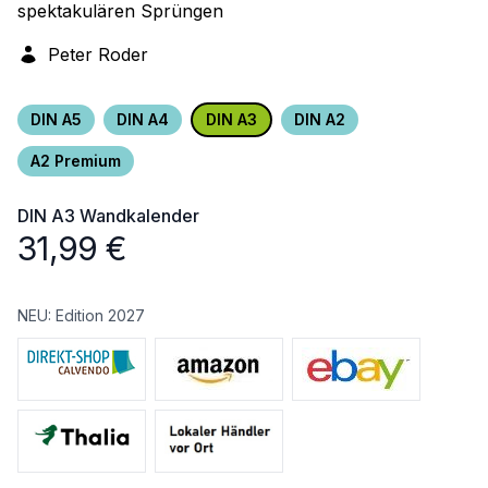
spektakulären Sprüngen
Peter Roder
DIN A5
DIN A4
DIN A3
DIN A2
A2 Premium
DIN A3
Wandkalender
31,99
€
NEU: Edition 2027