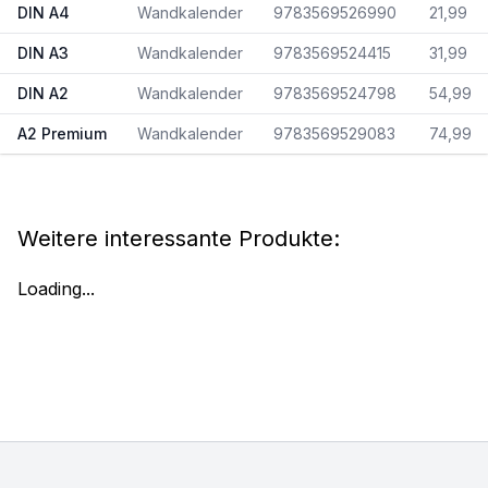
DIN A4
Wandkalender
9783569526990
21,99
DIN A3
Wandkalender
9783569524415
31,99
DIN A2
Wandkalender
9783569524798
54,99
A2 Premium
Wandkalender
9783569529083
74,99
Weitere interessante Produkte:
Loading...
Footer