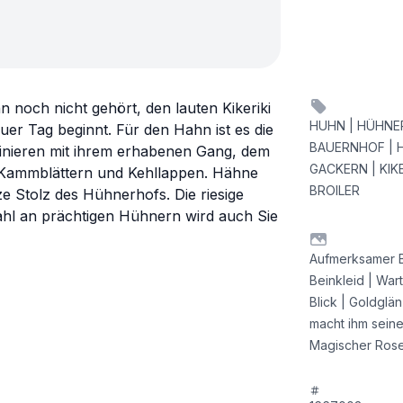
n noch nicht gehört, den lauten Kikeriki
HUHN | HÜHNER 
euer Tag beginnt. Für den Hahn ist es die
BAUERNHOF | 
zinieren mit ihrem erhabenen Gang, dem
GACKERN | KIK
n Kammblättern und Kehllappen. Hähne
BROILER
 Stolz des Hühnerhofs. Die riesige
wahl an prächtigen Hühnern wird auch Sie
Aufmerksamer B
Beinkleid | War
Blick | Goldglä
macht ihm seine
Magischer Ros