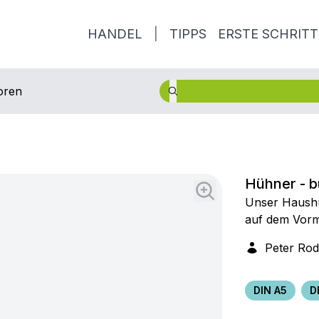
HANDEL
|
TIPPS
ERSTE SCHRITT
oren
Hühner - b
Unser Haushu
auf dem Vorm
Peter Rod
DIN A5
D