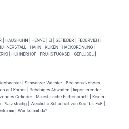
| HAUSHUHN | HENNE | EI | GEFIEDER | FEDERVIEH |
HÜHNERSTALL | HAHN | KÜKEN | HACKORDNUNG |
ERIKI | HÜHNERHOF | FRÜHSTÜCKSEI | GEFLÜGEL |
eobachter | Schwarzer Wächter | Beeindruckendes
ten auf Körner | Behäbiges Abwarten | Imponierender
nzendes Gefieder | Majestätische Farbenpracht | Keiner
n Platz streitig | Weibliche Schönheit von Kopf bis Fuß |
enkamm | Wer kommt da?