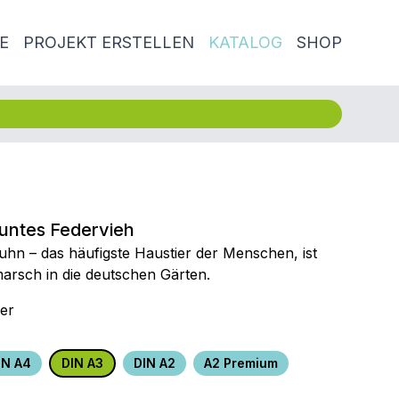
E
PROJEKT ERSTELLEN
KATALOG
SHOP
untes Federvieh
hn – das häufigste Haustier der Menschen, ist
arsch in die deutschen Gärten.
er
IN A4
DIN A3
DIN A2
A2 Premium