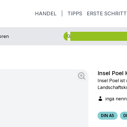
HANDEL
|
TIPPS
ERSTE SCHRITT
oren
Insel Poel
Insel Poel is
Landschaftsk
inga nen
DIN A5
D