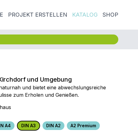
E
PROJEKT ERSTELLEN
KATALOG
SHOP
 Kirchdorf und Umgebung
t naturnah und bietet eine abwechslungsreiche
ulisse zum Erholen und Genießen.
nhaus
IN A4
DIN A3
DIN A2
A2 Premium