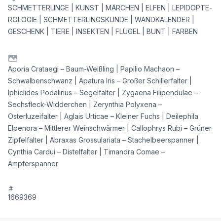
SCHMETTERLINGE | KUNST | MÄRCHEN | ELFEN | LE­PI­DO­P­TE­
RO­LO­GIE | SCHMETTERLINGSKUNDE | WANDKALENDER |
GESCHENK | TIERE | INSEKTEN | FLÜGEL | BUNT | FARBEN
Aporia Crataegi – Baum-Weißling | Papilio Machaon –
Schwalbenschwanz | Apatura Iris – Großer Schillerfalter |
Iphiclides Podalirius – Segelfalter | Zygaena Filipendulae –
Sechsfleck-Widderchen | Zerynthia Polyxena –
Osterluzeifalter | Aglais Urticae – Kleiner Fuchs | Deilephila
Elpenora – Mittlerer Weinschwärmer | Callophrys Rubi – Grüner
Zipfelfalter | Abraxas Grossulariata – Stachelbeerspanner |
Cynthia Cardui – Distelfalter | Timandra Comae –
Ampferspanner
1669369