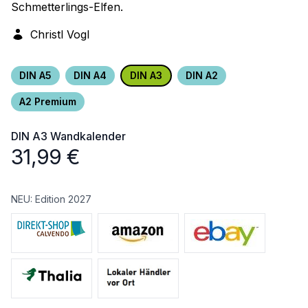
Schmetterlings-Elfen.
Christl Vogl
DIN A5
DIN A4
DIN A3
DIN A2
A2 Premium
DIN A3
Wandkalender
31,99
€
NEU: Edition 2027