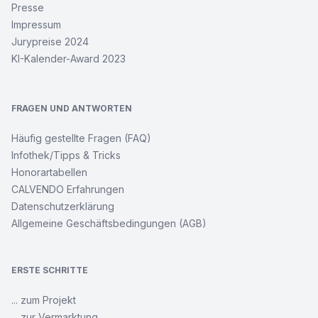
Presse
am
Main
Impressum
Jurypreise 2024
KI-Kalender-Award 2023
Burgstadt
Eppstein
FRAGEN UND ANTWORTEN
Edle
Möpse
Häufig gestellte Fragen (FAQ)
Infothek/Tipps & Tricks
Rockerglück
Honorartabellen
CALVENDO Erfahrungen
Datenschutzerklärung
ONLYNUDE.ART
–
Allgemeine Geschäftsbedingungen (AGB)
Farben
mit
Katy
ERSTE SCHRITTE
Wikinger
... zum Projekt
-
... zur Vermarktung