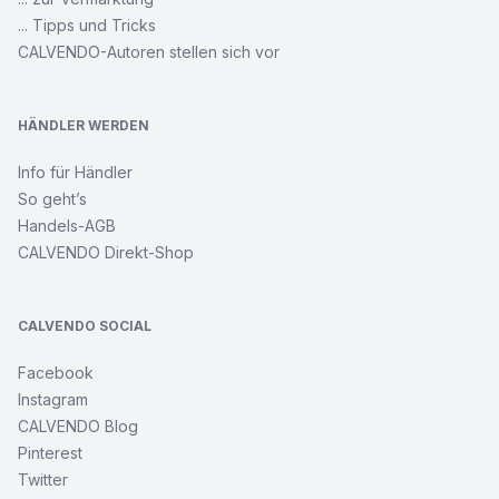
Nordische
Fantasiemotive
... Tipps und Tricks
CALVENDO-Autoren stellen sich vor
Leverkusen
und
seine
HÄNDLER WERDEN
Stadtteile
Info für Händler
So geht’s
Besuch
im
Handels-AGB
Katzenkörbchen
CALVENDO Direkt-Shop
Cowboy
Erotik
CALVENDO SOCIAL
-
Männerportraits
Facebook
Instagram
CALVENDO Blog
Wo
das
Pinterest
Herz
Twitter
nach
Hause