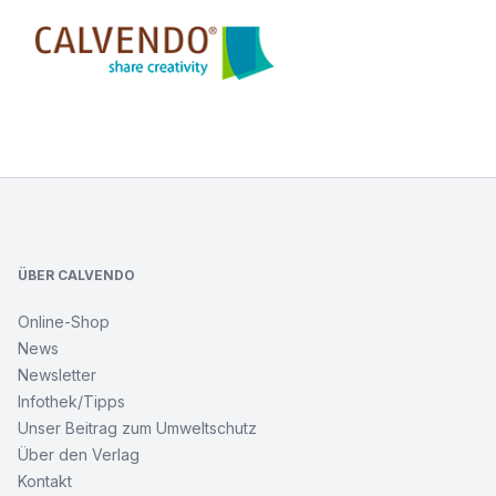
Calvendo
NEW
YORK
Footer
CITY
Brooklyn
Bridge
Monochrom
ÜBER CALVENDO
NEW
Online-Shop
YORK
News
CITY
Brooklyn
Newsletter
Bridge
Infothek/Tipps
Monochrom
Unser Beitrag zum Umweltschutz
Über den Verlag
Würzburg
Kontakt
Idylle