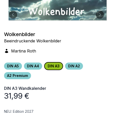
Wolkenbilder
Beeindruckende Wolkenbilder
Martina Roth
DIN A5
DIN A4
DIN A3
DIN A2
A2 Premium
DIN A3
Wandkalender
31,99
€
NEU: Edition 2027