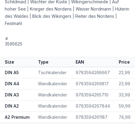
Schildmaid | Wächter der Küste | Wikingerschmiede | Auf
hoher See | Krieger des Nordens | Weiser Nordmann | Hüterin
des Waldes | Blick des Wikingers | Reiter des Nordens |
Festmahl
3595625
Size
Type
EAN
Price
DIN A5
Tischkalender
9783594268667
22,99
DIN A4
Wandkalender
9783594269817
23,99
DIN A3
Wandkalender
9783594265710
33,99
DIN A2
Wandkalender
9783594267844
59,99
A2 Premium
Wandkalender
9783594261187
74,99