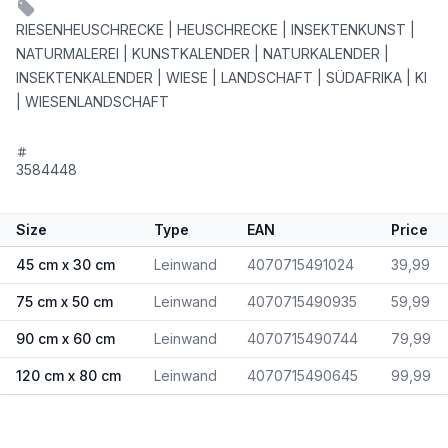
RIESENHEUSCHRECKE | HEUSCHRECKE | INSEKTENKUNST |
NATURMALEREI | KUNSTKALENDER | NATURKALENDER |
INSEKTENKALENDER | WIESE | LANDSCHAFT | SÜDAFRIKA | KI
| WIESENLANDSCHAFT
3584448
Size
Type
EAN
Price
45 cm x 30 cm
Leinwand
4070715491024
39,99
75 cm x 50 cm
Leinwand
4070715490935
59,99
90 cm x 60 cm
Leinwand
4070715490744
79,99
120 cm x 80 cm
Leinwand
4070715490645
99,99