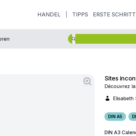
HANDEL
|
TIPPS
ERSTE SCHRITT
oren
Sites inco
Découvrez la
Elisabeth
DIN A5
D
DIN A3
Calen