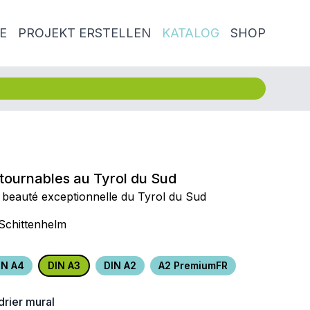
E
PROJEKT ERSTELLEN
KATALOG
SHOP
ntournables au Tyrol du Sud
 beauté exceptionnelle du Tyrol du Sud
 Schittenhelm
IN A4
DIN A3
DIN A2
A2 PremiumFR
drier mural