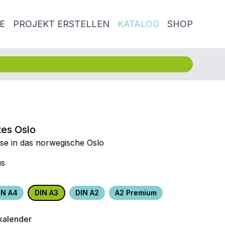
E
PROJEKT ERSTELLEN
KATALOG
SHOP
es Oslo
ise in das norwegische Oslo
us
IN A4
DIN A3
DIN A2
A2 Premium
alender