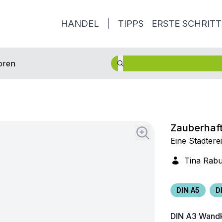
HANDEL
|
TIPPS
ERSTE SCHRITT
oren
Zauberhaft
Eine Städtere
Tina Rab
DIN A5
D
DIN A3
Wandk