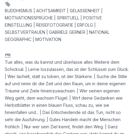
BUDDHISMUS | ACHTSAMKEIT | GELASSENHEIT |
MOTIVATIONSSPRÜCHE | SPIRITUELL | POSITIVE
EINSTELLUNG | REISEFOTOGRAFIE | ERFOLG |
SELBSTVERTRAUEN | GABRIELE GERNER | NATIONAL
GEOGRAPHIC | MOTIVATION
Tue alles, was du kannst und überlasse alles Weitere dem
Schicksal. | Lerne loszulassen, das ist der Schlüssel zum Glück.
| Wer lächelt, statt zu toben, ist der Stärkere. | Suche die Stille
auf und nimm dir die Zeit und den Raum, um in deine eigenen
Träume und Ziele hineinzuwachsen. | Wer seinen eigenen
Weg geht, dem wachsen Flügel. | Wirf deine Gedanken wie
Herbstblätter in einen blauen Fluss, schau zu, wie sie
hineinfallen und... | Das Entscheidende ist das Tun, nicht so
sehr die Ausführung. | Gutes Handeln macht die Menschen
fröhlich. | Nur wer sein Ziel kennt, findet den Weg. | Ganz
gleich, wie beschwerlich das Gestern war, stets kannst du im