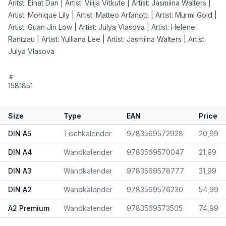
Aritst: Einat Dan | Artist: Vilija Vitkute | Artist: Jasmiina Walters |
Artist: Monique Lily | Artist: Matteo Arfanotti | Artist: Murml Gold |
Artist: Guan Jin Low | Artist: Julya Vlasova | Artist: Helene
Rantzau | Artist: Yulliana Lee | Artist: Jasmiina Walters | Artist:
Julya Vlasova
1581851
Size
Type
EAN
Price
DIN A5
Tischkalender
9783569572928
20,99
DIN A4
Wandkalender
9783569570047
21,99
DIN A3
Wandkalender
9783569578777
31,99
DIN A2
Wandkalender
9783569576230
54,99
A2 Premium
Wandkalender
9783569573505
74,99