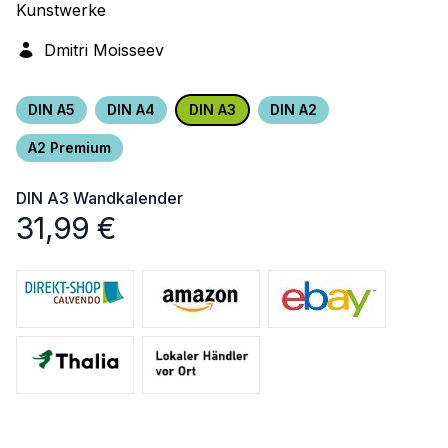
Kunstwerke
Dmitri Moisseev
DIN A5
DIN A4
DIN A3
DIN A2
A2 Premium
DIN A3
Wandkalender
31,99
€