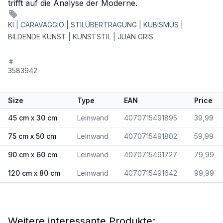
trifft auf die Analyse der Moderne.
KI | CARAVAGGIO | STILÜBERTRAGUNG | KUBISMUS |
BILDENDE KUNST | KUNSTSTIL | JUAN GRIS
3583942
Size
Type
EAN
Price
45 cm x 30 cm
Leinwand
4070715491895
39,99
75 cm x 50 cm
Leinwand
4070715491802
59,99
90 cm x 60 cm
Leinwand
4070715491727
79,99
120 cm x 80 cm
Leinwand
4070715491642
99,99
Weitere interessante Produkte: