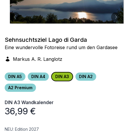
Sehnsuchtsziel Lago di Garda
Eine wundervolle Fotoreise rund um den Gardasee
Markus A. R. Langlotz
DIN A5
DIN A4
DIN A3
DIN A2
A2 Premium
DIN A3
Wandkalender
36,99
€
NEU: Edition 2027