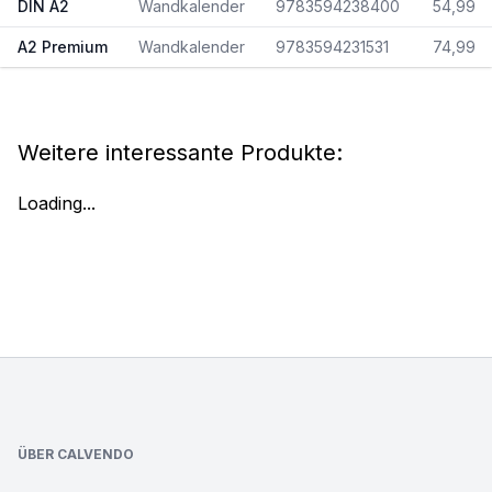
DIN A2
Wandkalender
9783594238400
54,99
A2 Premium
Wandkalender
9783594231531
74,99
Weitere interessante Produkte:
Loading...
Footer
ÜBER CALVENDO