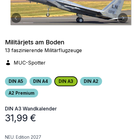
Militärjets am Boden
13 faszinierende Militärflugzeuge
MUC-Spotter
DIN A5
DIN A4
DIN A3
DIN A2
A2 Premium
DIN A3
Wandkalender
31,99
€
NEU: Edition 2027