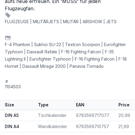
aufs neue erfreuen. Ein 'MUSS' für jeden
Flugzeugfan.
FLUGZEUGE | MILITÄRJETS | MILITÄR | AIRSHOW | JETS
F-4 Phantom | Sukhoi SU-22 | Textron Scorpion | Eurofighter
Typhoon | Dassault Rafale | F-16 Fighting Falcon | F-35
Lightning II | Eurofighter Typhoon | F-16 Fighting Falcon | F-18
Hornet | Dassault Mirage 2000 | Panavia Tornado
1104503
Size
Type
EAN
Price
DIN A5
Tischkalender
9783569717077
20,99
DIN A4
Wandkalender
9783569710757
21,99