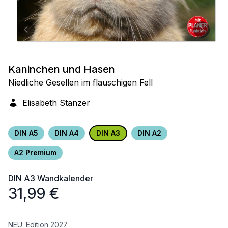
Kaninchen und Hasen
Niedliche Gesellen im flauschigen Fell
Elisabeth Stanzer
DIN A5
DIN A4
DIN A3
DIN A2
A2 Premium
DIN A3
Wandkalender
31,99
€
NEU: Edition 2027