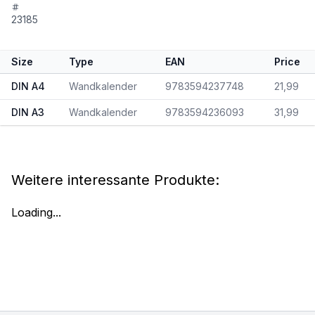
23185
Size
Type
EAN
Price
DIN A4
Wandkalender
9783594237748
21,99
DIN A3
Wandkalender
9783594236093
31,99
Weitere interessante Produkte:
Loading...