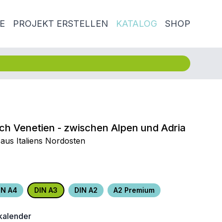
E
PROJEKT ERSTELLEN
KATALOG
SHOP
isch Venetien - zwischen Alpen und Adria
aus Italiens Nordosten
IN A4
DIN A3
DIN A2
A2 Premium
alender