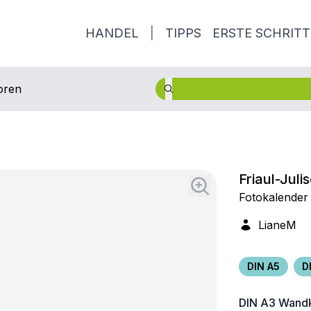
HANDEL
|
TIPPS
ERSTE SCHRITT
oren
Friaul-Jul
Fotokalender 
LianeM
DIN A5
D
DIN A3
Wandk