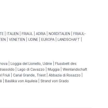
E | ITALIEN | FRIAUL | ADRIA | NORDITALIEN | FRIAUL-
IEN | VENETIEN | UDINE | EUROPA | LANDSCHAFT |
va | Loggia del Lionello, Udine | Flussbett des
trassoldo | Lago di Cavazzo | Muggia | Weinlandschaft
del Friuli | Canal Grande, Triest | Abbazia di Rosazzo |
uli | Basilika von Aquileia | Strand von Grado