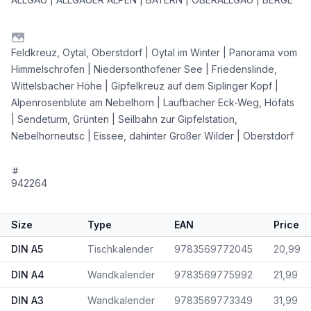
Feldkreuz, Oytal, Oberstdorf | Oytal im Winter | Panorama vom
Himmelschrofen | Niedersonthofener See | Friedenslinde,
Wittelsbacher Höhe | Gipfelkreuz auf dem Siplinger Kopf |
Alpenrosenblüte am Nebelhorn | Laufbacher Eck-Weg, Höfats
| Sendeturm, Grünten | Seilbahn zur Gipfelstation,
Nebelhorneutsc | Eissee, dahinter Großer Wilder | Oberstdorf
942264
Size
Type
EAN
Price
DIN A5
Tischkalender
9783569772045
20,99
DIN A4
Wandkalender
9783569775992
21,99
DIN A3
Wandkalender
9783569773349
31,99