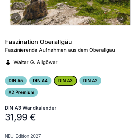
Faszination Oberallgäu
Faszinierende Aufnahmen aus dem Oberallgäu
Walter G. Allgöwer
DIN A5
DIN A4
DIN A3
DIN A2
A2 Premium
DIN A3
Wandkalender
31,99
€
NEU: Edition 2027