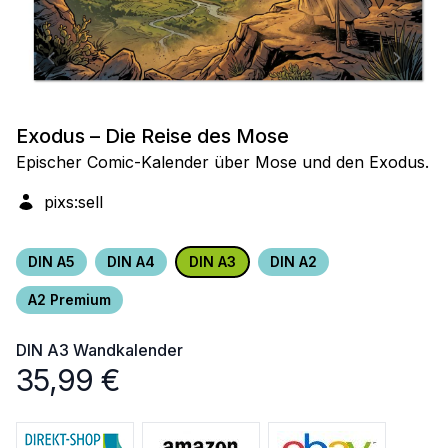
Exodus – Die Reise des Mose
Epischer Comic-Kalender über Mose und den Exodus.
pixs:sell
DIN A5
DIN A4
DIN A3
DIN A2
A2 Premium
DIN A3
Wandkalender
35,99
€