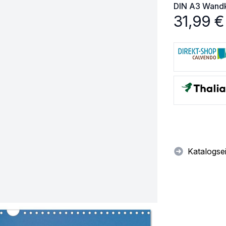
DIN A3
Wandk
31,99
€
Katalogse