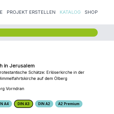
E
PROJEKT ERSTELLEN
KATALOG
SHOP
h in Jerusalem
otestantische Schätze: Erlöserkirche in der
 Himmelfahrtskirche auf dem Ölberg
rg Vorndran
IN A4
DIN A3
DIN A2
A2 Premium