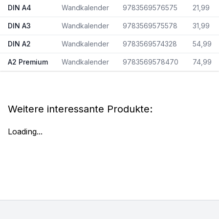
DIN A4
Wandkalender
9783569576575
21,99
DIN A3
Wandkalender
9783569575578
31,99
DIN A2
Wandkalender
9783569574328
54,99
A2 Premium
Wandkalender
9783569578470
74,99
Weitere interessante Produkte:
Loading...
Footer