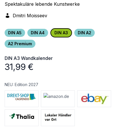
Spektakuläre lebende Kunstwerke
Dmitri Moisseev
DIN A5
DIN A4
DIN A3
DIN A2
A2 Premium
DIN A3
Wandkalender
31,99
€
NEU: Edition 2027