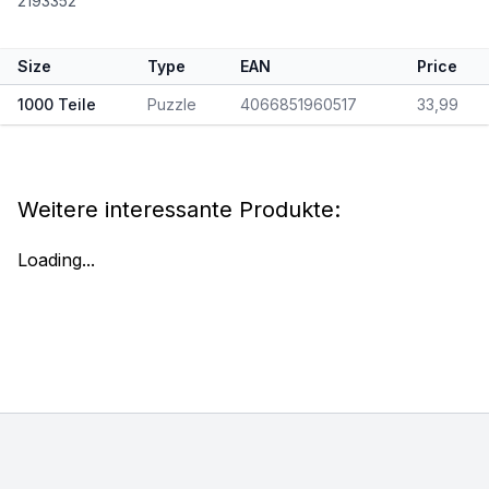
2193352
Size
Type
EAN
Price
1000 Teile
Puzzle
4066851960517
33,99
Weitere interessante Produkte:
Loading...
Footer