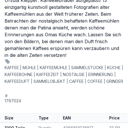
Ursula Klepper: Kaffeeliebhaber aufgepasst! 13
einzigartig kunstvoll gestalteten Fotografien alter
Kaffeemühlen aus der Welt früherer Zeiten. Beim
Betrachten der nostalgisch behafteten Kaffeemühlen
denen man die Patina ansieht, werden schöne
Erinnerungen aus Omas Küche wach. Lassen Sie sich
von den Bildern, bei denen man den Duft frisch
gemahlenen Kaffees erspüren kann verzaubern und
in die alten Zeiten versetzen!
KAFFEE | MÜHLE | KAFFEEMÜHLE | SAMMELSTÜCKE | KÜCHE |
KAFFEEBOHNE | KAFFEEZEIT | NOSTALGIE | ERINNERUNG |
KAFFEEDUFT | SAMMELOBJEKT | CAFFEE | COFFEE | GRINDER
1767024
Size
Type
EAN
Price
1000 Teile
Puzzle
4066851026817
33,99