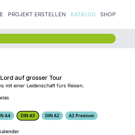
E
PROJEKT ERSTELLEN
KATALOG
SHOP
Lord auf grosser Tour
s mit einer Leidenschaft fürs Reisen.
elas
IN A4
DIN A3
DIN A2
A2 Premium
alender