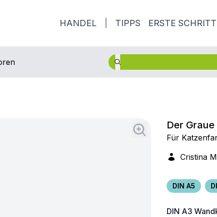
HANDEL
|
TIPPS
ERSTE SCHRITT
oren
Der Graue 
Für Katzenfan
Cristina M
DIN A5
D
DIN A3
Wandk