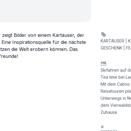
 zeigt Bilder von einem Kartäuser, der
KARTÄUSER | KA
 Eine Inspirationsquelle für die nächste
GESCHENK | F
Katzen die Welt erobern können. Das
freunde!
Skifahren auf de
Tea time bei La
Mit dem Cabrio 
Reisetouren plan
Unterwegs in N
dem Vierwaldst
Zuhause