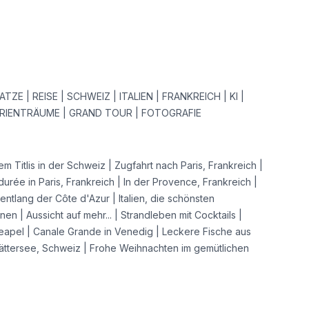
TZE | REISE | SCHWEIZ | ITALIEN | FRANKREICH | KI |
ERIENTRÄUME | GRAND TOUR | FOTOGRAFIE
m Titlis in der Schweiz | Zugfahrt nach Paris, Frankreich |
durée in Paris, Frankreich | In der Provence, Frankreich |
entlang der Côte d'Azur | Italien, die schönsten
en | Aussicht auf mehr... | Strandleben mit Cocktails |
eapel | Canale Grande in Venedig | Leckere Fische aus
ättersee, Schweiz | Frohe Weihnachten im gemütlichen