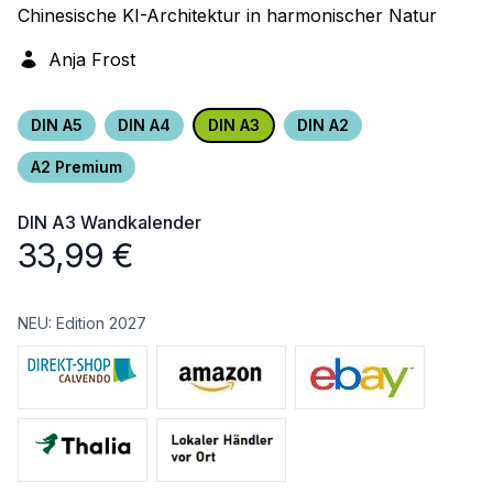
Chinesische KI-Architektur in harmonischer Natur
Anja Frost
DIN A5
DIN A4
DIN A3
DIN A2
A2 Premium
DIN A3
Wandkalender
33,99
€
NEU: Edition 2027