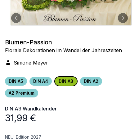
Blumen-Passion
Florale Dekorationen im Wandel der Jahreszeiten
Simone Meyer
DIN A5
DIN A4
DIN A3
DIN A2
A2 Premium
DIN A3
Wandkalender
31,99
€
NEU: Edition 2027