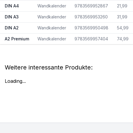
DIN A4
Wandkalender
9783569952867
21,99
DIN A3
Wandkalender
9783569953260
31,99
DIN A2
Wandkalender
9783569950498
54,99
A2 Premium
Wandkalender
9783569957404
74,99
Weitere interessante Produkte:
Loading...
Footer