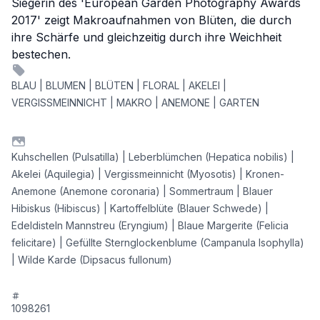
Siegerin des 'European Garden Photography Awards
2017' zeigt Makroaufnahmen von Blüten, die durch
ihre Schärfe und gleichzeitig durch ihre Weichheit
bestechen.
BLAU | BLUMEN | BLÜTEN | FLORAL | AKELEI |
VERGISSMEINNICHT | MAKRO | ANEMONE | GARTEN
Kuhschellen (Pulsatilla) | Leberblümchen (Hepatica nobilis) |
Akelei (Aquilegia) | Vergissmeinnicht (Myosotis) | Kronen-
Anemone (Anemone coronaria) | Sommertraum | Blauer
Hibiskus (Hibiscus) | Kartoffelblüte (Blauer Schwede) |
Edeldisteln Mannstreu (Eryngium) | Blaue Margerite (Felicia
felicitare) | Gefüllte Sternglockenblume (Campanula Isophylla)
| Wilde Karde (Dipsacus fullonum)
1098261