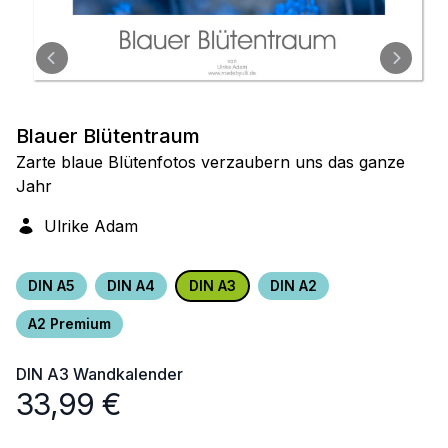
Blauer Blütentraum
Zarte blaue Blütenfotos verzaubern uns das ganze
Jahr
Ulrike Adam
DIN A5
DIN A4
DIN A3
DIN A2
A2 Premium
DIN A3
Wandkalender
33,99
€