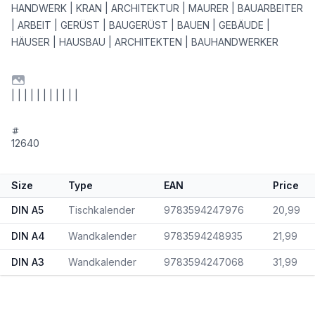
HANDWERK | KRAN | ARCHITEKTUR | MAURER | BAUARBEITER
| ARBEIT | GERÜST | BAUGERÜST | BAUEN | GEBÄUDE |
HÄUSER | HAUSBAU | ARCHITEKTEN | BAUHANDWERKER
| | | | | | | | | | |
12640
Size
Type
EAN
Price
DIN A5
Tischkalender
9783594247976
20,99
DIN A4
Wandkalender
9783594248935
21,99
DIN A3
Wandkalender
9783594247068
31,99