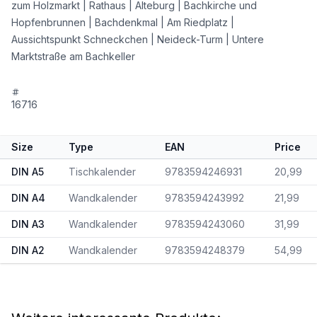
zum Holzmarkt | Rathaus | Alteburg | Bachkirche und
Hopfenbrunnen | Bachdenkmal | Am Riedplatz |
Aussichtspunkt Schneckchen | Neideck-Turm | Untere
Marktstraße am Bachkeller
16716
Size
Type
EAN
Price
DIN A5
Tischkalender
9783594246931
20,99
DIN A4
Wandkalender
9783594243992
21,99
DIN A3
Wandkalender
9783594243060
31,99
DIN A2
Wandkalender
9783594248379
54,99