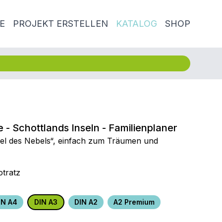
E
PROJEKT ERSTELLEN
KATALOG
SHOP
e - Schottlands Inseln - Familienplaner
sel des Nebels“, einfach zum Träumen und
tratz
IN A4
DIN A3
DIN A2
A2 Premium