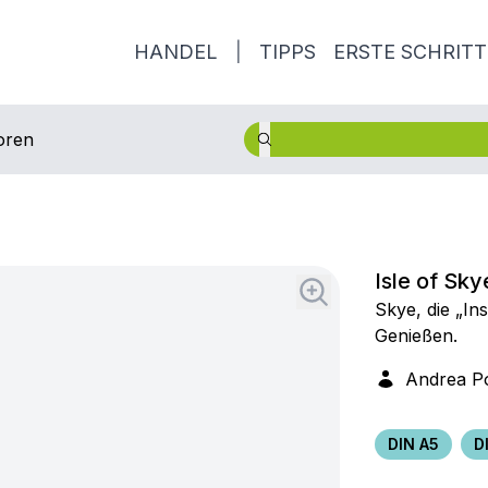
HANDEL
|
TIPPS
ERSTE SCHRITT
oren
Isle of Sky
Skye, die „In
Genießen.
Andrea Po
DIN A5
D