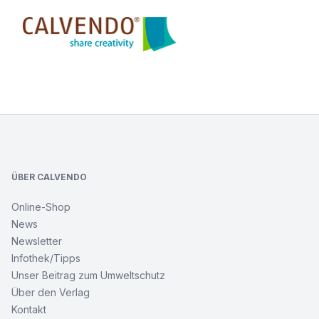
Calvendo
NEW
YORK
Footer
CITY
Brooklyn
Bridge
Monochrom
ÜBER CALVENDO
NEW
Online-Shop
YORK
News
CITY
Brooklyn
Newsletter
Bridge
Infothek/Tipps
Monochrom
Unser Beitrag zum Umweltschutz
Über den Verlag
Würzburg
Kontakt
Idylle