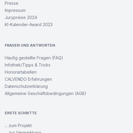
Presse
am
Main
Impressum
Jurypreise 2024
KI-Kalender-Award 2023
Burgstadt
Eppstein
FRAGEN UND ANTWORTEN
Edle
Möpse
Häufig gestellte Fragen (FAQ)
Infothek/Tipps & Tricks
Rockerglück
Honorartabellen
CALVENDO Erfahrungen
Datenschutzerklärung
ONLYNUDE.ART
–
Allgemeine Geschäftsbedingungen (AGB)
Farben
mit
Katy
ERSTE SCHRITTE
Wikinger
... zum Projekt
-
... zur Vermarktung