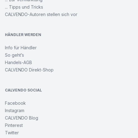
Nordische
Fantasiemotive
... Tipps und Tricks
CALVENDO-Autoren stellen sich vor
Leverkusen
und
seine
HÄNDLER WERDEN
Stadtteile
Info für Händler
So geht’s
Besuch
im
Handels-AGB
Katzenkörbchen
CALVENDO Direkt-Shop
Cowboy
Erotik
CALVENDO SOCIAL
-
Männerportraits
Facebook
Instagram
CALVENDO Blog
Wo
das
Pinterest
Herz
Twitter
nach
Hause