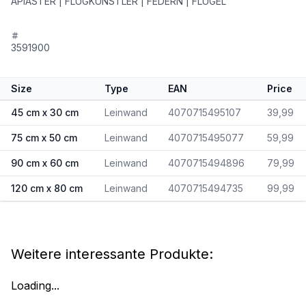
APIASTER | FLUGKÜNSTLER | FEDERN | FLÜGEL
3591900
Size
Type
EAN
Price
45 cm x 30 cm
Leinwand
4070715495107
39,99
75 cm x 50 cm
Leinwand
4070715495077
59,99
90 cm x 60 cm
Leinwand
4070715494896
79,99
120 cm x 80 cm
Leinwand
4070715494735
99,99
Weitere interessante Produkte:
Loading...