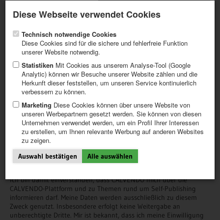
Aktueller Newsletter
Registrieren / Mein CALVENDO
Diese Webseite verwendet Cookies
Hilfe / FAQ
Technisch notwendige Cookies
Diese Cookies sind für die sichere und fehlerfreie Funktion
unserer Website notwendig.
Statistiken
Mit Cookies aus unserem Analyse-Tool (Google
Analytic) können wir Besuche unserer Website zählen und die
NEWS
NEWSLETTER
Herkunft dieser feststellen, um unseren Service kontinuierlich
ERSTE SCHRITTE
verbessern zu können.
PROJEKT ERSTELLEN
TIPPS
Marketing
Diese Cookies können über unsere Website von
Wir halten Sie auf dem Laufenden!
unseren Werbepartnern gesetzt werden. Sie können von diesen
NEWS
Unternehmen verwendet werden, um ein Profil Ihrer Interessen
KATALOG
zu erstellen, um Ihnen relevante Werbung auf anderen Websites
SHOP
Möchten Sie gerne aktuelle News zu gefragten Themen und zu
zu zeigen.
unseren Produkten?
Auswahl bestätigen
Alle auswählen
Abonnieren Sie hier einfach unseren Newsletter!
Ich bin damit einverstanden, dass CALVENDO mich über die
CALVENDO-Plattform und zu Themen rund um Self-Publishing
informieren darf. Meine Daten werden ausschließlich zu diesem
Zweck genutzt. Insbesondere erfolgt keine Weitergabe an
unberechtigte Dritte. Mir ist bekannt, dass ich meine Einwilligung