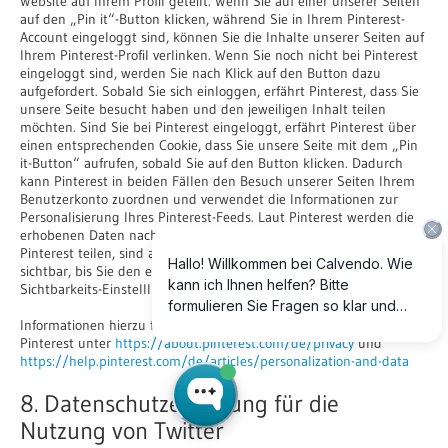
Website auf Ihrem Profil geteilt. Wenn Sie auf einer unserer Seiten
auf den „Pin it“-Button klicken, während Sie in Ihrem Pinterest-
Account eingeloggt sind, können Sie die Inhalte unserer Seiten auf
Ihrem Pinterest-Profil verlinken. Wenn Sie noch nicht bei Pinterest
eingeloggt sind, werden Sie nach Klick auf den Button dazu
aufgefordert. Sobald Sie sich einloggen, erfährt Pinterest, dass Sie
unsere Seite besucht haben und den jeweiligen Inhalt teilen
möchten. Sind Sie bei Pinterest eingeloggt, erfährt Pinterest über
einen entsprechenden Cookie, dass Sie unsere Seite mit dem „Pin
it-Button“ aufrufen, sobald Sie auf den Button klicken. Dadurch
kann Pinterest in beiden Fällen den Besuch unserer Seiten Ihrem
Benutzerkonto zuordnen und verwendet die Informationen zur
Personalisierung Ihres Pinterest-Feeds. Laut Pinterest werden die
erhobenen Daten nach 30 Tagen gelöscht. Die Inhalte, die Sie auf
Pinterest teilen, sind aber für andere Pinterest-Nutzer solange
sichtbar, bis Sie den entsprechenden Beitrag löschen oder die
Sichtbarkeits-Einstelllungen ändern.
Informationen hierzu finden sich in der Datenschutzerklärung von
Pinterest unter
https://about.pinterest.com/de/privacy
und
https://help.pinterest.com/de/articles/personalization-and-data
8. Datenschutzerklärung für die
Nutzung von Twitter