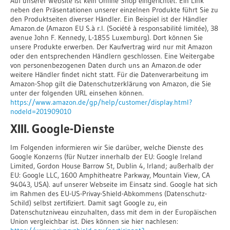
Auf unserer Website ist kein Online Shop eingerichtet. Ein Link
neben den Präsentationen unserer einzelnen Produkte führt Sie zu
den Produktseiten diverser Händler. Ein Beispiel ist der Händler
Amazon.de (Amazon EU S.à r.l. (Société à responsabilité limitée), 38
avenue John F. Kennedy, L-1855 Luxemburg). Dort können Sie
unsere Produkte erwerben. Der Kaufvertrag wird nur mit Amazon
oder den entsprechenden Händlern geschlossen. Eine Weitergabe
von personenbezogenen Daten durch uns an Amazon.de oder
weitere Händler findet nicht statt. Für die Datenverarbeitung im
Amazon-Shop gilt die Datenschutzerklärung von Amazon, die Sie
unter der folgenden URL einsehen können.
https://www.amazon.de/gp/help/customer/display.html?
nodeId=201909010
XIII. Google-Dienste
Im Folgenden informieren wir Sie darüber, welche Dienste des
Google Konzerns (für Nutzer innerhalb der EU: Google Ireland
Limited, Gordon House Barrow St, Dublin 4, Irland; außerhalb der
EU: Google LLC, 1600 Amphitheatre Parkway, Mountain View, CA
94043, USA). auf unserer Webseite im Einsatz sind. Google hat sich
im Rahmen des EU-US-Privay-Shield-Abkommens (Datenschutz-
Schild) selbst zertifiziert. Damit sagt Google zu, ein
Datenschutzniveau einzuhalten, dass mit dem in der Europäischen
Union vergleichbar ist. Dies können sie hier nachlesen: