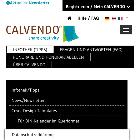
Aktueller Newsletter
Registrieren / Mein CALVENDO
Hilfe / FAQ
INFOTHEK (TIPPS)
FRAGEN UND ANTWORTEN (FAQ)
ERSTE SCHRITTE
HONORARE UND HONORARTABELLEN
PROJEKT ERSTELLEN
ÜBER CALVENDO
TIPPS
NEWS
KATALOG
SHOP
Infothek/Tipps
News/Newsletter
Cover Design-Templates
Für DIN-Kalender im Querformat
Datenschutzerklärung