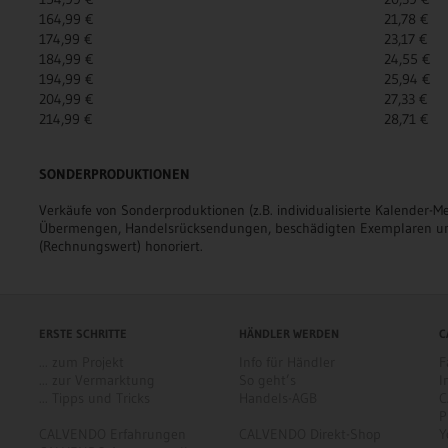
164,99 €
21,78 €
174,99 €
23,17 €
184,99 €
24,55 €
194,99 €
25,94 €
204,99 €
27,33 €
214,99 €
28,71 €
SONDERPRODUKTIONEN
Verkäufe von Sonderproduktionen (z.B. individualisierte Kalende
Übermengen, Handelsrücksendungen, beschädigten Exemplaren un
(Rechnungswert) honoriert.
ERSTE SCHRITTE
HÄNDLER WERDEN
C
... zum Projekt
Info für Händler
F
... zur Vermarktung
So geht’s
I
... Tipps und Tricks
Handels-AGB
C
P
CALVENDO Erfahrungen
CALVENDO Direkt-Shop
Y