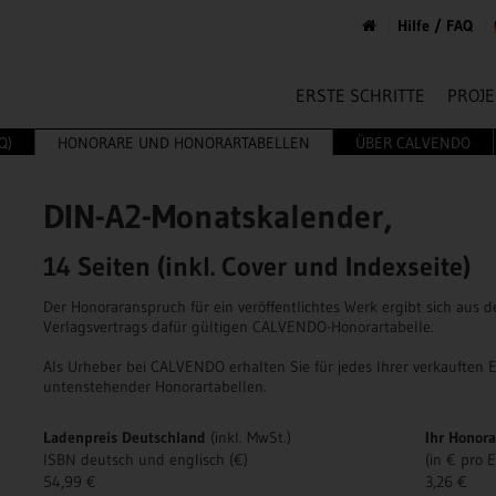
Hilfe / FAQ
ERSTE SCHRITTE
PROJE
Q)
HONORARE UND HONORARTABELLEN
ÜBER CALVENDO
DIN-A2-Monatskalender,
14 Seiten (inkl. Cover und Indexseite)
Der Honoraranspruch für ein veröffentlichtes Werk ergibt sich au
Verlagsvertrags dafür gültigen CALVENDO-Honorartabelle.
Als Urheber bei CALVENDO erhalten Sie für jedes Ihrer verkauften
untenstehender Honorartabellen.
Ladenpreis Deutschland
(inkl. MwSt.)
Ihr Honor
ISBN deutsch und englisch (€)
(in € pro
54,99 €
3,26 €