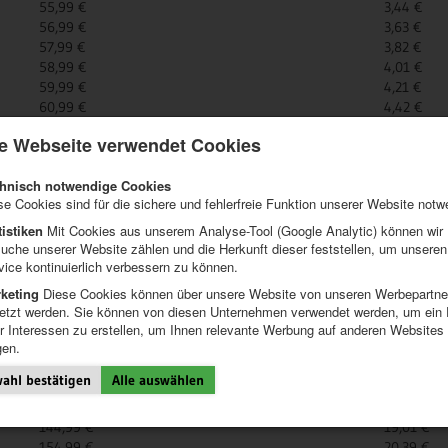
55,99 €
3,44 €
56,99 €
3,63 €
57,99 €
3,82 €
58,99 €
4,01 €
59,99 €
4,21 €
60,99 €
4,42 €
61,99 €
4,62 €
e Webseite verwendet Cookies
62,99 €
4,84 €
63,99 €
5,05 €
hnisch notwendige Cookies
64,99 €
5,28 €
se Cookies sind für die sichere und fehlerfreie Funktion unserer Website notw
69,99 €
6,46 €
74,99 €
7,75 €
tistiken
Mit Cookies aus unserem Analyse-Tool (Google Analytic) können wir
79,99 €
9,16 €
uche unserer Website zählen und die Herkunft dieser feststellen, um unseren
vice kontinuierlich verbessern zu können.
84,99 €
10,69 €
89,99 €
11,38 €
keting
Diese Cookies können über unsere Website von unseren Werbepartne
94,99 €
12,08 €
etzt werden. Sie können von diesen Unternehmen verwendet werden, um ein P
99,99 €
12,77 €
er Interessen zu erstellen, um Ihnen relevante Werbung auf anderen Websites
gen.
104,99 €
13,46 €
114,99 €
14,85 €
ahl bestätigen
Alle auswählen
124,99 €
16,23 €
134,99 €
17,62 €
144,99 €
19,01 €
154,99 €
20,39 €