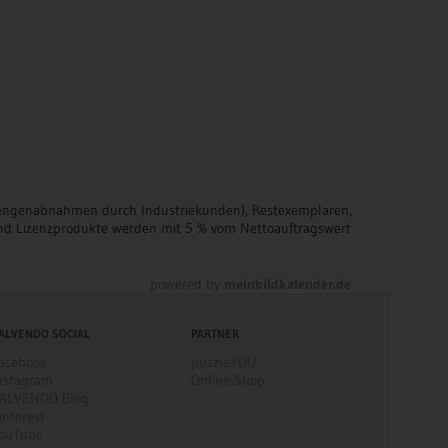
r-Mengenabnahmen durch Industriekunden), Restexemplaren,
d Lizenzprodukte werden mit 5 % vom Nettoauftragswert
powered by
meinbildkalender.de
ALVENDO SOCIAL
PARTNER
acebook
puzzleYOU
nstagram
Online-Shop
ALVENDO Blog
interest
ouTube