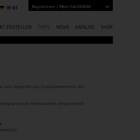
Registrieren / Mein CALVENDO
KT ERSTELLEN
TIPPS
NEWS
KATALOG
SHOP
s der zum Zeitpunkt des Zustandekommens des
 Exemplare einen Honoraranteil entsprechend
ar
 Exemplar)