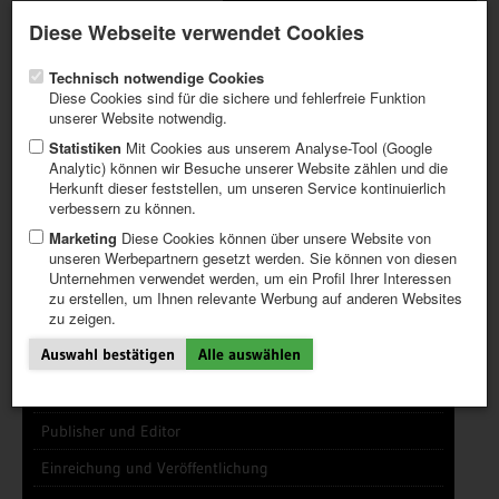
Aktueller Newsletter
Registrieren / Mein CALVENDO
Diese Webseite verwendet Cookies
Hilfe / FAQ
Technisch notwendige Cookies
Diese Cookies sind für die sichere und fehlerfreie Funktion
unserer Website notwendig.
Statistiken
Mit Cookies aus unserem Analyse-Tool (Google
Analytic) können wir Besuche unserer Website zählen und die
INFOTHEK (TIPPS)
FRAGEN UND ANTWORTEN (FAQ)
Herkunft dieser feststellen, um unseren Service kontinuierlich
ERSTE SCHRITTE
HONORARE UND HONORARTABELLEN
verbessern zu können.
PROJEKT ERSTELLEN
ÜBER CALVENDO
TIPPS
Marketing
Diese Cookies können über unsere Website von
unseren Werbepartnern gesetzt werden. Sie können von diesen
NEWS
Unternehmen verwendet werden, um ein Profil Ihrer Interessen
KATALOG
zu erstellen, um Ihnen relevante Werbung auf anderen Websites
SHOP
zu zeigen.
Allgemeines
Auswahl bestätigen
Alle auswählen
Systemnutzung
Formate und Inhalte
Publisher und Editor
Einreichung und Veröffentlichung