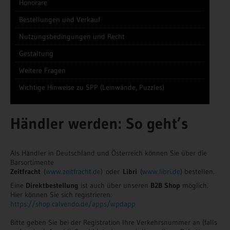
Honorare
Bestellungen und Verkauf
Nutzungsbedingungen und Recht
Gestaltung
Weitere Fragen
Wichtige Hinweise zu SPP (Leinwände, Puzzles)
Händler werden: So geht’s
Als Händler in Deutschland und Österreich können Sie über die
Barsortimente
Zeitfracht
(
www.zeitfracht.de
) oder
Libri
(
www.libri.de
) bestellen.
Eine
Direktbestellung
ist auch über unseren
B2B Shop
möglich.
Hier können Sie sich registrieren:
https://shop.calvendo.de/apps/wpdapp
Bitte geben Sie bei der Registration Ihre Verkehrsnummer an (falls