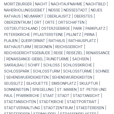
MORITZBURGER | NACHT | NACHTAUFNAHME | NACHTBILD |
NAHERHOLUNGSGEBIET | NEISSE | NEISSESTADT | NEUES
RATHAUS | NEUMARKT | OBERLAUSITZ | OBERSTES |
OBERZENTRUM | ORT | ORTE | ORTSCHAFTEN |
OSTDEUTSCHLAND | OSTERZGEBIRGE | PARK | PARKPLATZ |
PETERSKIRCHE | PFLASTERSTEINE | PILLNITZ | PIRNA |
PLAUEN | QUERFORMAT | RATHAUS | RATHAUSPLATZ |
RATHAUSTURM | REGIONEN | REICHSGERICHT |
REICHSGERICHTSGEBÄUDE | REISE | REISEZIEL | RENAISSANCE
| RENAISSANCE-GIEBEL | RUNDTÜRME | SACHSEN |
SAKRALBAU | SCHIFF | SCHLOSS | SCHLOSSKIRCHE |
SCHLOSSPARK | SCHLOSSTURM | SCHLOSSTÜRME | SCHNEE
| SEHENSWUERDIGKEITEN | SEHENSWÜRDIGKEITEN |
SEUSSLITZ | SILHOUETTE | SIMSONPLATZ | SKULPTUR |
SONNENSTEIN | SPIEGELUNG | ST. MARIEN | ST. PETER UND
PAUL | PFARRKIRCHE | STAAT | STADT | STADTANSICHT |
STADTANSICHTEN | STADTKIRCHE | STADTPORTRAIT |
STADTVERWALTUNG | STADTZENTRUM | STAEDTEREISEN |
STÄDTEREISEN | STEINKUPPEL | STRASSENPFLASTER |