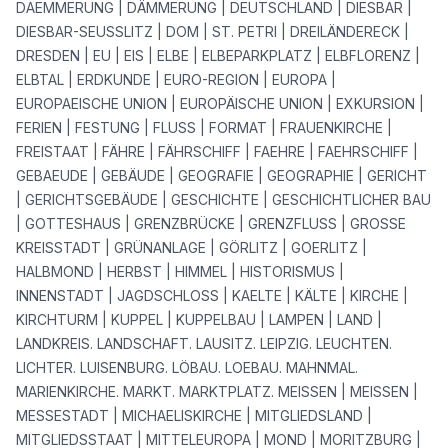
DAEMMERUNG | DÄMMERUNG | DEUTSCHLAND | DIESBAR |
DIESBAR-SEUSSLITZ | DOM | ST. PETRI | DREILÄNDERECK |
DRESDEN | EU | EIS | ELBE | ELBEPARKPLATZ | ELBFLORENZ |
ELBTAL | ERDKUNDE | EURO-REGION | EUROPA |
EUROPAEISCHE UNION | EUROPÄISCHE UNION | EXKURSION |
FERIEN | FESTUNG | FLUSS | FORMAT | FRAUENKIRCHE |
FREISTAAT | FÄHRE | FÄHRSCHIFF | FAEHRE | FAEHRSCHIFF |
GEBAEUDE | GEBÄUDE | GEOGRAFIE | GEOGRAPHIE | GERICHT
| GERICHTSGEBÄUDE | GESCHICHTE | GESCHICHTLICHER BAU
| GOTTESHAUS | GRENZBRÜCKE | GRENZFLUSS | GROSSE
KREISSTADT | GRÜNANLAGE | GÖRLITZ | GOERLITZ |
HALBMOND | HERBST | HIMMEL | HISTORISMUS |
INNENSTADT | JAGDSCHLOSS | KAELTE | KÄLTE | KIRCHE |
KIRCHTURM | KUPPEL | KUPPELBAU | LAMPEN | LAND |
LANDKREIS. LANDSCHAFT. LAUSITZ. LEIPZIG. LEUCHTEN.
LICHTER. LUISENBURG. LÖBAU. LOEBAU. MAHNMAL.
MARIENKIRCHE. MARKT. MARKTPLATZ. MEISSEN | MEISSEN |
MESSESTADT | MICHAELISKIRCHE | MITGLIEDSLAND |
MITGLIEDSSTAAT | MITTELEUROPA | MOND | MORITZBURG |