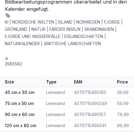
Bildbearbeitungsprogrammen überarbeitet und in den
Kalender eingefügt.
KI | NORDISCHE WELTEN | ISLAND | NORWEGEN | FJORDE |
GRÖNLAND | NATUR | FÄRÖER INSELN | SKANDINAVIEN |
FJORDE UND WASSERFÄLLE | EISLANDSCHAFTEN |
NATURKALENDER | ARKTISCHE LANDSCHAFTEN
3585582
Size
Type
EAN
Price
45 cm x 30 cm
Leinwand
4070715490355
39,99
75 cm x 50 cm
Leinwand
4070715490249
59,99
90 cm x 60 cm
Leinwand
4070715490157
79,99
120 cm x 80 cm
Leinwand
4070715490041
99,99