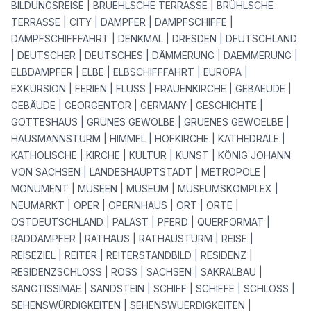
BILDUNGSREISE | BRUEHLSCHE TERRASSE | BRÜHLSCHE
TERRASSE | CITY | DAMPFER | DAMPFSCHIFFE |
DAMPFSCHIFFFAHRT | DENKMAL | DRESDEN | DEUTSCHLAND
| DEUTSCHER | DEUTSCHES | DÄMMERUNG | DAEMMERUNG |
ELBDAMPFER | ELBE | ELBSCHIFFFAHRT | EUROPA |
EXKURSION | FERIEN | FLUSS | FRAUENKIRCHE | GEBAEUDE |
GEBÄUDE | GEORGENTOR | GERMANY | GESCHICHTE |
GOTTESHAUS | GRÜNES GEWÖLBE | GRUENES GEWOELBE |
HAUSMANNSTURM | HIMMEL | HOFKIRCHE | KATHEDRALE |
KATHOLISCHE | KIRCHE | KULTUR | KUNST | KÖNIG JOHANN
VON SACHSEN | LANDESHAUPTSTADT | METROPOLE |
MONUMENT | MUSEEN | MUSEUM | MUSEUMSKOMPLEX |
NEUMARKT | OPER | OPERNHAUS | ORT | ORTE |
OSTDEUTSCHLAND | PALAST | PFERD | QUERFORMAT |
RADDAMPFER | RATHAUS | RATHAUSTURM | REISE |
REISEZIEL | REITER | REITERSTANDBILD | RESIDENZ |
RESIDENZSCHLOSS | ROSS | SACHSEN | SAKRALBAU |
SANCTISSIMAE | SANDSTEIN | SCHIFF | SCHIFFE | SCHLOSS |
SEHENSWÜRDIGKEITEN | SEHENSWUERDIGKEITEN |