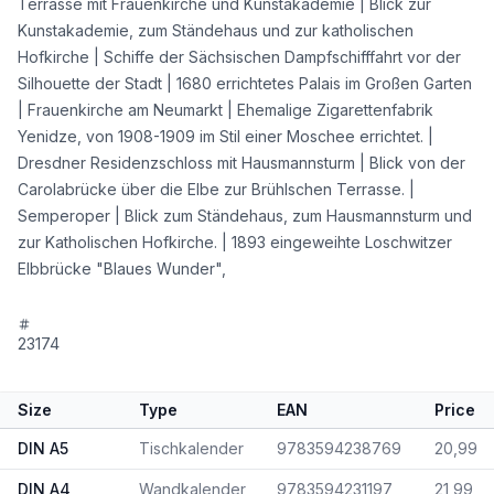
Terrasse mit Frauenkirche und Kunstakademie | Blick zur
Kunstakademie, zum Ständehaus und zur katholischen
Hofkirche | Schiffe der Sächsischen Dampfschifffahrt vor der
Silhouette der Stadt | 1680 errichtetes Palais im Großen Garten
| Frauenkirche am Neumarkt | Ehemalige Zigarettenfabrik
Yenidze, von 1908-1909 im Stil einer Moschee errichtet. |
Dresdner Residenzschloss mit Hausmannsturm | Blick von der
Carolabrücke über die Elbe zur Brühlschen Terrasse. |
Semperoper | Blick zum Ständehaus, zum Hausmannsturm und
zur Katholischen Hofkirche. | 1893 eingeweihte Loschwitzer
Elbbrücke "Blaues Wunder",
23174
Size
Type
EAN
Price
DIN A5
Tischkalender
9783594238769
20,99
DIN A4
Wandkalender
9783594231197
21,99