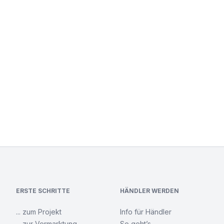
ERSTE SCHRITTE
HÄNDLER WERDEN
... zum Projekt
Info für Händler
... zur Vermarktung
So geht’s